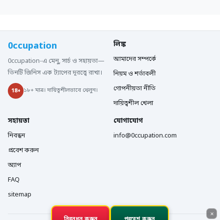
0ccupation
লিঙ্ক
আমাদের সম্পর্কে
0ccupation-এ মেনু, সার্চ ও সহায়তা—
তিনটি জিনিস এক ট্যাপের দূরত্বে রাখা।
নিয়ম ও শর্তাবলী
গোপনীয়তা নীতি
১৮+ মাত্র। দায়িত্বশীলভাবে খেলুন।
18+
দায়িত্বশীল খেলা
সহায়তা
যোগাযোগ
নিবন্ধন
info@0ccupation.com
প্রবেশ করুন
অ্যাপ
FAQ
sitemap
×
নিবন্ধন করুন
প্রবেশ করুন